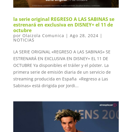
la serie original REGRESO A LAS SABINAS se
estrenará en exclusiva en DISNEY+ el 11 de
octubre
por
Olaizola Comunica
|
Ago 28, 2024
|
NOTICIAS
LA SERIE ORIGINAL «REGRESO A LAS SABINAS» SE
ESTRENARÁ EN EXCLUSIVA EN DISNEY+ EL 11 DE
OCTUBRE Ya disponibles el tráiler y el póster. La
primera serie de emisión diaria de un servicio de
streaming producida en España «Regreso a Las
Sabinas» está dirigida por Jordi...