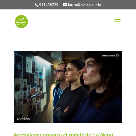
911498729
laura@olaizola.info
Atresplayer arranca el rodaje de ‘La Nena’,