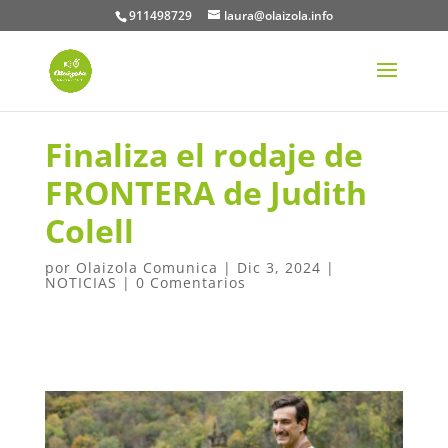
911498729
laura@olaizola.info
Finaliza el rodaje de
FRONTERA de Judith
Colell
por
Olaizola Comunica
|
Dic 3, 2024
|
NOTICIAS
|
0 Comentarios