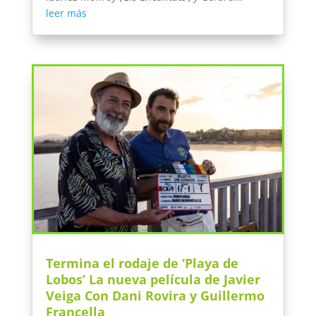
leer más
Termina el rodaje de ‘Playa de
Lobos’ La nueva película de Javier
Veiga Con Dani Rovira y Guillermo
Francella