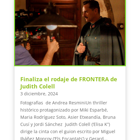
Finaliza el rodaje de FRONTERA de
Judith Colell
3 diciembre, 2024
Fotografias de Andrea ResminiUn thriller
histórico protagonizado por Miki Esparbé,
Maria Rodríguez Soto, Asier Etxeandía, Bruna
Cusí y Jordi Sánchez Judith Colell (‘Elisa K”)
dirige la cinta con el guion escrito por Miguel
Ibáñez Monroy (‘Els Encantats’) y Gerard...