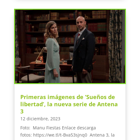
Primeras imágenes de ‘Sueños de
libertad’, la nueva serie de Antena
3
12 diciembre, 2023
Foto: Manu Fiestas Enlace descarga
fotos: https://we.tl/t-Bva53sjnq0 Antena 3, la