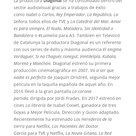
La productora
Diagonal
se ha consolidado dentro del
sector audiovisual gracias a trabajos de éxito
como
Isabel
o
Carlos, Rey Emperador, La República, La
Señora,
todos ellos de TVE y
La Catedral del Mar, Amar
es para siempre, El Nudo, Matadero, Sin Identidad o
Bandolera
o
#Luimelia
para A3. También en
Televisió
de Catalunya
la productora Diagonal es un referente
con sus series de éxito y máxima audiencia
El enigma
Verdaguer, Si no t’hagués conegut, Ventdelplà, Kubala,
Moreno y Manchón.
Diagonal estrenó su primera
producción cinematográfica en 2007,
Va a ser que
nadie es perfecto
de Joaquín Oristrell, segunda mejor
película en la taquilla española de aquel año. En
2016 llevó a la gran pantalla
La corona
partida,
dirigida por Jordi Frades. En 2017 estrenó en
cines
La librería
de Isabel Coixet, ganadora de tres
Goyas a Mejor Película, Dirección y Guion adaptado.
Recientemente ha estrenado
Los
Herederos de la
tierra
para Netflix,
Los Pacientes del Doctor
García
para TVE y Netflix,
La Novia Gitana,
La Red