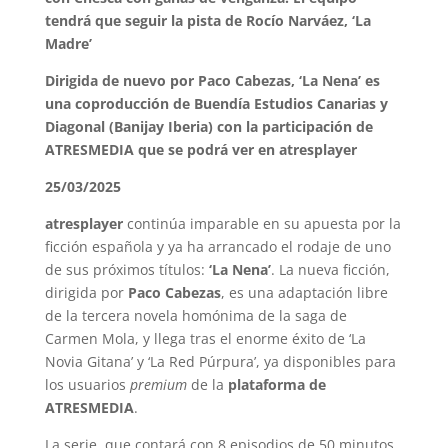
tendrá que seguir la pista de Rocío Narváez, ‘La
Madre’
Dirigida de nuevo por Paco Cabezas, ‘La Nena’ es
una coproducción de Buendía Estudios Canarias y
Diagonal (Banijay Iberia) con la participación de
ATRESMEDIA que se podrá ver en atresplayer
25/03/2025
atresplayer
continúa imparable en su apuesta por la
ficción española y ya ha arrancado el rodaje de uno
de sus próximos títulos:
‘La Nena’
. La nueva ficción,
dirigida por
Paco Cabezas
, es una adaptación libre
de la tercera novela homónima de la saga de
Carmen Mola, y llega tras el enorme éxito de ‘La
Novia Gitana’ y ‘La Red Púrpura’, ya disponibles para
los usuarios
premium
de la
plataforma de
ATRESMEDIA
.
La serie, que contará con 8 episodios de 50 minutos,