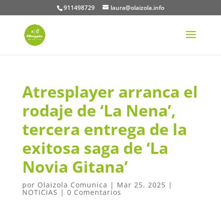
911498729
laura@olaizola.info
Atresplayer arranca el
rodaje de ‘La Nena’,
tercera entrega de la
exitosa saga de ‘La
Novia Gitana’
por
Olaizola Comunica
|
Mar 25, 2025
|
NOTICIAS
|
0 Comentarios