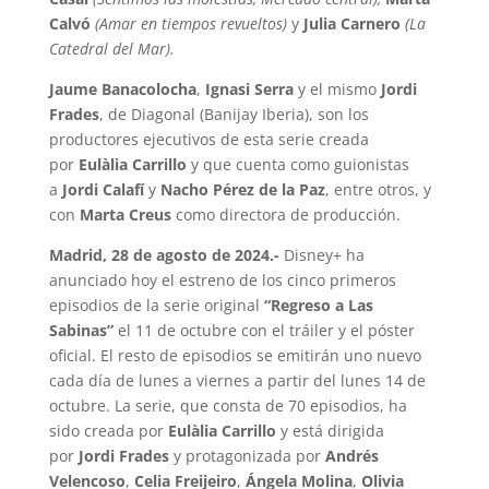
Calvó
(Amar en tiempos revueltos)
y
Julia Carnero
(La
Catedral del Mar).
Jaume Banacolocha
,
Ignasi Serra
y el mismo
Jordi
Frades
, de Diagonal (Banijay Iberia), son los
productores ejecutivos de esta serie creada
por
Eulàlia Carrillo
y que cuenta como guionistas
a
Jordi Calafí
y
Nacho Pérez de la Paz
, entre otros, y
con
Marta Creus
como directora de producción.
Madrid, 28 de agosto de 2024.-
Disney+ ha
anunciado hoy el estreno de los cinco primeros
episodios de la serie original
“Regreso a Las
Sabinas”
el 11 de octubre con el tráiler y el póster
oficial. El resto de episodios se emitirán uno nuevo
cada día de lunes a viernes a partir del lunes 14 de
octubre. La serie, que consta de 70 episodios, ha
sido creada por
Eulàlia Carrillo
y está dirigida
por
Jordi Frades
y protagonizada por
Andrés
Velencoso
,
Celia Freijeiro
,
Ángela Molina
,
Olivia