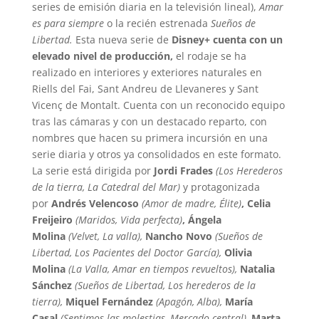
series de emisión diaria en la televisión lineal),
Amar
es para siempre
o la recién estrenada
Sueños de
Libertad.
Esta nueva serie de
Disney+ cuenta con un
elevado nivel de producción,
el rodaje se ha
realizado en interiores y exteriores naturales en
Riells del Fai, Sant Andreu de Llevaneres y Sant
Vicenç de Montalt. Cuenta con un reconocido equipo
tras las cámaras y con un destacado reparto, con
nombres que hacen su primera incursión en una
serie diaria y otros ya consolidados en este formato.
La serie está dirigida por
Jordi Frades
(Los Herederos
de la tierra, La Catedral del Mar)
y protagonizada
por
Andrés Velencoso
(Amor de madre, Élite)
, Celia
Freijeiro
(Maridos, Vida perfecta)
, Ángela
Molina
(Velvet, La valla),
Nancho Novo
(Sueños de
Libertad, Los Pacientes del Doctor García),
Olivia
Molina
(La Valla, Amar en tiempos revueltos),
Natalia
Sánchez
(Sueños de Libertad, Los herederos de la
tierra),
Miquel Fernández
(Apagón, Alba),
María
Casal
(Sentimos las molestias, Mercado central),
Marta