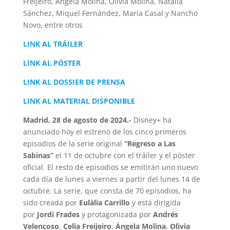
Freijeiro, Ángela Molina, Olivia Molina, Natalia
Sánchez, Miquel Fernández, María Casal y Nancho
Novo, entre otros
LINK AL TRÁILER
LINK AL PÓSTER
LINK AL DOSSIER DE PRENSA
LINK AL MATERIAL DISPONIBLE
Madrid, 28 de agosto de 2024.-
Disney+ ha
anunciado hoy el estreno de los cinco primeros
episodios de la serie original
“Regreso a Las
Sabinas”
el 11 de octubre con el tráiler y el póster
oficial. El resto de episodios se emitirán uno nuevo
cada día de lunes a viernes a partir del lunes 14 de
octubre. La serie, que consta de 70 episodios, ha
sido creada por
Eulàlia Carrillo
y está dirigida
por
Jordi Frades
y protagonizada por
Andrés
Velencoso
,
Celia Freijeiro
,
Ángela Molina
,
Olivia