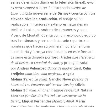
series de emisión diaria en la televisión lineal),
Amar
es para siempre
o la recién estrenada
Sueños de
Libertad.
Esta nueva serie de
Disney+ cuenta con un
elevado nivel de producción,
el rodaje se ha
realizado en interiores y exteriores naturales en
Riells del Fai, Sant Andreu de Llevaneres y Sant
Vicenç de Montalt. Cuenta con un reconocido equipo
tras las cámaras y con un destacado reparto, con
nombres que hacen su primera incursión en una
serie diaria y otros ya consolidados en este formato.
La serie está dirigida por
Jordi Frades
(Los Herederos
de la tierra, La Catedral del Mar)
y protagonizada
por
Andrés Velencoso
(Amor de madre, Élite)
, Celia
Freijeiro
(Maridos, Vida perfecta)
, Ángela
Molina
(Velvet, La valla),
Nancho Novo
(Sueños de
Libertad, Los Pacientes del Doctor García),
Olivia
Molina
(La Valla, Amar en tiempos revueltos),
Natalia
Sánchez
(Sueños de Libertad, Los herederos de la
tierra),
Miquel Fernández
(Apagón, Alba),
María
Casal
(Sentimos las molestias, Mercado central),
Marta