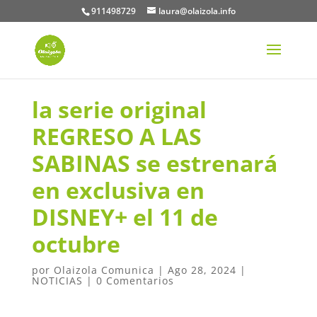
911498729
laura@olaizola.info
la serie original
REGRESO A LAS
SABINAS se estrenará
en exclusiva en
DISNEY+ el 11 de
octubre
por
Olaizola Comunica
|
Ago 28, 2024
|
NOTICIAS
|
0 Comentarios