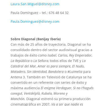
Laura.San.Miguel@disney.com
Paula Domínguez – tel.: 676 48 64 32
Paula.Dominguez@disney.com
Sobre Diagonal (Banijay Iberia)
Con más de 25 años de trayectoria, Diagonal se ha
consolidado dentro del sector audiovisual gracias a
trabajos de éxito como
Isabel, Carlos, Rey Emperador,
La República
o
La Señora,
todos ellos de TVE y
La
Catedral del Mar, Amar es para siempre, El Nudo,
Matadero, Sin Identidad, Bandolera
o
#Luimelia
para
Antena 3. También en
Televisió de Catalunya
se ha
convertido en un referente con series de éxito y
máxima audiencia
El enigma Verdaguer, Si no t’hagués
conegut, Ventdelplà, Kubala, Moreno y
Manchón.
Diagonal estrenó su primera producción
cinematográfica en 2007,
Va a ser que nadie es