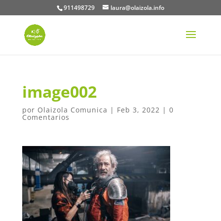
911498729
laura@olaizola.info
image002
por
Olaizola Comunica
|
Feb 3, 2022
|
0
Comentarios