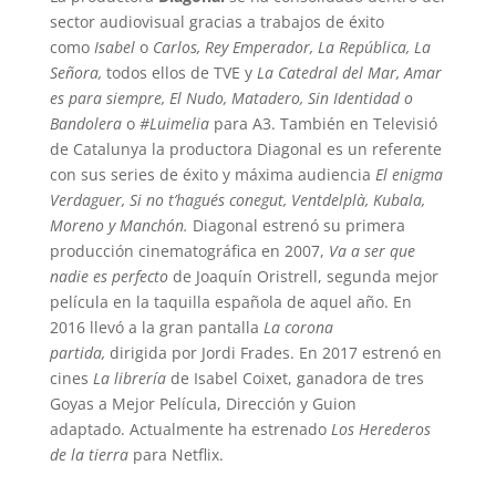
sector audiovisual gracias a trabajos de éxito
como
Isabel
o
Carlos, Rey Emperador, La República, La
Señora,
todos ellos de TVE y
La Catedral del Mar, Amar
es para siempre, El Nudo, Matadero, Sin Identidad o
Bandolera
o
#Luimelia
para A3. También en
Televisió
de Catalunya
la productora Diagonal es un referente
con sus series de éxito y máxima audiencia
El enigma
Verdaguer, Si no t’hagués conegut, Ventdelplà, Kubala,
Moreno y Manchón.
Diagonal estrenó su primera
producción cinematográfica en 2007,
Va a ser que
nadie es perfecto
de Joaquín Oristrell, segunda mejor
película en la taquilla española de aquel año. En
2016 llevó a la gran pantalla
La corona
partida,
dirigida por Jordi Frades. En 2017 estrenó en
cines
La librería
de Isabel Coixet, ganadora de tres
Goyas a Mejor Película, Dirección y Guion
adaptado. Actualmente ha estrenado
Los
Herederos
de la tierra
para Netflix.