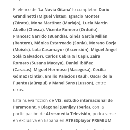
El elenco de
‘La Novia Gitana’
lo completan
Darío
Grandinetti (Miguel Vistas), Ignacio Montes
(Zárate), Mona Martínez (Mariajo), Lucía Martín
Abello (Chesca), Vicente Romero (Orduño),
Francesc Garrido (Buendía), Ginés García Millán
(Rentero), Mónica Estarreado (Sonia), Moreno Borja
(Moisés), Lola Casamayor (Ascensión), Miguel Angel
Solá (Salvador), Carlos Cabra (El Capi), Zaira
Romero (Susana Macaya), Daniel Ibáñez
(Caracas)
,
Miguel Hermoso (Masegosa), Cecilia
Gómez (Cintia), Emilio Palacios (Raúl), Oscar de la
Fuente (Jaúregui) y Manel Sans (Lusson)
, entre
otros.
Esta nueva ficción de
VIS, estudio internacional de
Paramount,
y
Diagonal (Banijay Iberia)
, con la
participación de
Atresmedia Televisión
, podrá verse
en exclusiva en España en
ATRESplayer PREMIUM
.