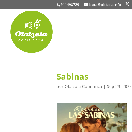
911498729
laura@olaizola.info
Sabinas
por
Olaizola Comunica
|
Sep 29, 2024