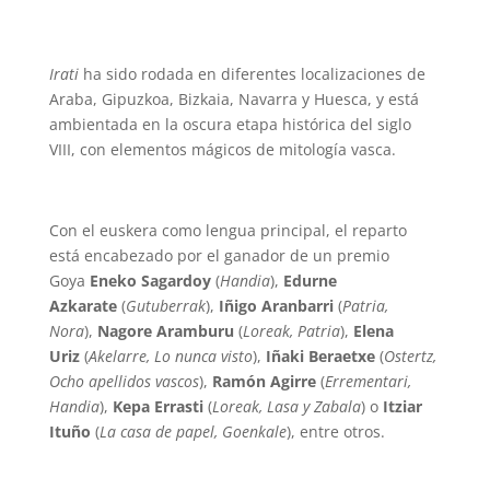
Irati
ha sido rodada en diferentes localizaciones de
Araba, Gipuzkoa, Bizkaia, Navarra y Huesca, y está
ambientada en la oscura etapa histórica del siglo
VIII, con elementos mágicos de mitología vasca.
Con el euskera como lengua principal, el reparto
está encabezado por el ganador de un premio
Goya
Eneko Sagardoy
(
Handia
),
Edurne
Azkarate
(
Gutuberrak
),
Iñigo Aranbarri
(
Patria,
Nora
),
Nagore Aramburu
(
Loreak, Patria
),
Elena
Uriz
(
Akelarre, Lo nunca visto
),
Iñaki Beraetxe
(
Ostertz,
Ocho apellidos vascos
),
Ramón Agirre
(
Errementari,
Handia
),
Kepa Errasti
(
Loreak, Lasa y Zabala
) o
Itziar
Ituño
(
La casa de papel, Goenkale
), entre otros.