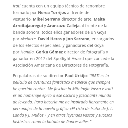
Irati
cuenta con un equipo técnico de renombre
formado por
Nerea Torrijos
al frente de
vestuario,
Mikel Serrano
director de arte,
Maite
Arroitajauregui
y
Aranzazu Calleja
al frente de la
banda sonora, todos ellos ganadores de un Goya
por
Akelarre
,
David Heras y Jon Serrano
, encargados
de los efectos especiales, y ganadores del Goya
por
Handia
,
Gorka Gómez
director de fotografía y
ganador en 2017 del Spotlight Award que concede la
Asociación Americana de Directores de Fotografía.
En palabras de su director
Paul Urkijo
:
“IRATI es la
película de aventuras fantástico medieval que siempre
he querido contar. Me fascina la Mitología Vasca e Irati
es un homenaje épico a ese oscuro y fascinante mundo
de leyenda. Para hacerla me he inspirado libremente en
personajes de la novela gráfica «El ciclo de Irati» de J. L.
Landa y J. Muñoz » y en otras leyendas vascas y sucesos
históricos como la batalla de Roncesvalles.”