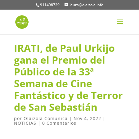
911498729
laura@olaizola.info
IRATI, de Paul Urkijo
gana el Premio del
Público de la 33ª
Semana de Cine
Fantástico y de Terror
de San Sebastián
por
Olaizola Comunica
|
Nov 4, 2022
|
NOTICIAS
|
0 Comentarios