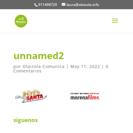
911498729
laura@olaizola.info
unnamed2
por
Olaizola Comunica
|
May 11, 2022
|
0
Comentarios
síguenos