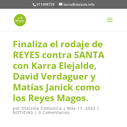
911498729
laura@olaizola.info
Finaliza el rodaje de
REYES contra SANTA
con Karra Elejalde,
David Verdaguer y
Matías Janick como
los Reyes Magos.
por
Olaizola Comunica
|
May 11, 2022
|
NOTICIAS
|
0 Comentarios