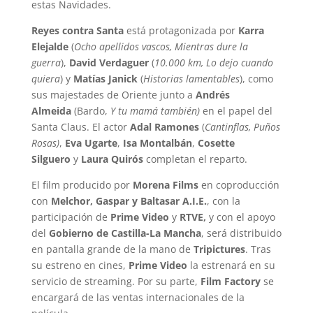
estas Navidades.
Reyes contra Santa
está protagonizada por
Karra
Elejalde
(
Ocho apellidos vascos, Mientras dure la
guerra
),
David Verdaguer
(
10.000 km, Lo dejo cuando
quiera
) y
Matías Janick
(
Historias lamentables
), como
sus majestades de Oriente junto a
Andrés
Almeida
(Bardo,
Y tu mamá también)
en el papel del
Santa Claus. El actor
Adal Ramones
(
Cantinflas, Puños
Rosas)
,
Eva Ugarte
,
Isa Montalbán
,
Cosette
Silguero
y
Laura Quirós
completan el reparto.
El film producido por
Morena Films
en coproducción
con
Melchor, Gaspar y Baltasar A.I.E.
, con la
participación de
Prime Video
y
RTVE,
y con el apoyo
del
Gobierno de Castilla-La Mancha
, será distribuido
en pantalla grande de la mano de
Tripictures
. Tras
su estreno en cines,
Prime Video
la estrenará en su
servicio de streaming. Por su parte,
Film Factory
se
encargará de las ventas internacionales de la