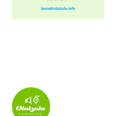
laura@olaizola.info