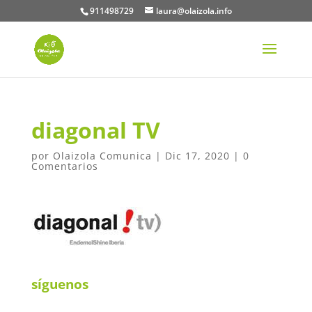
911498729
laura@olaizola.info
diagonal TV
por
Olaizola Comunica
|
Dic 17, 2020
|
0
Comentarios
síguenos