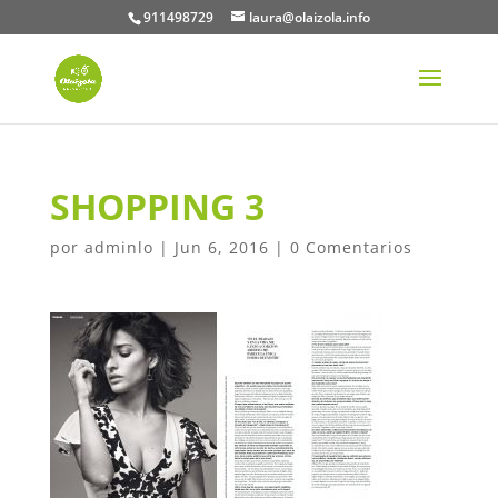
911498729
laura@olaizola.info
SHOPPING 3
por
adminlo
|
Jun 6, 2016
|
0 Comentarios