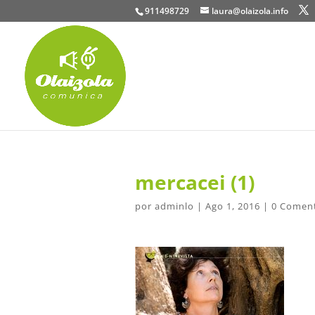
911498729
laura@olaizola.info
mercacei (1)
por
adminlo
|
Ago 1, 2016
|
0 Coment