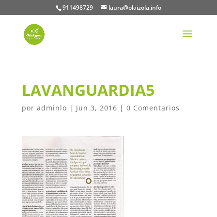
911498729
laura@olaizola.info
LAVANGUARDIA5
por
adminlo
|
Jun 3, 2016
|
0 Comentarios