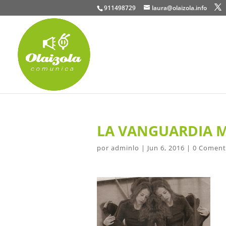
911498729
laura@olaizola.info
LA VANGUARDIA 
por
adminlo
|
Jun 6, 2016
|
0 Coment