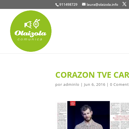
911498729
laura@olaizola.info
CORAZON TVE CAR
por
adminlo
|
Jun 6, 2016
|
0 Coment