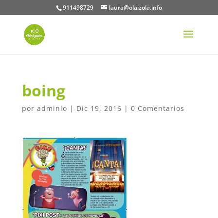
911498729
laura@olaizola.info
boing
por
adminlo
|
Dic 19, 2016
|
0 Comentarios