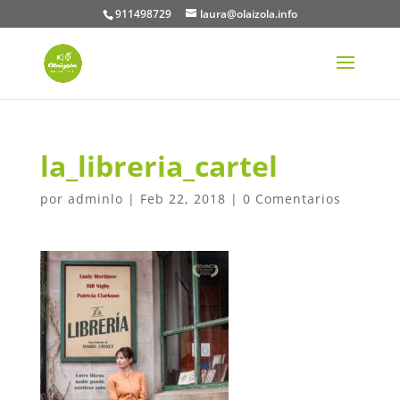
911498729
laura@olaizola.info
la_libreria_cartel
por
adminlo
|
Feb 22, 2018
|
0 Comentarios