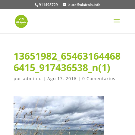
911498729
laura@olaizola.info
13651982_65463164468
6415_917436538_n(1)
por
adminlo
|
Ago 17, 2016
|
0 Comentarios