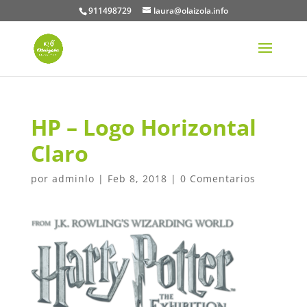
911498729
laura@olaizola.info
HP – Logo Horizontal
Claro
por
adminlo
|
Feb 8, 2018
|
0 Comentarios