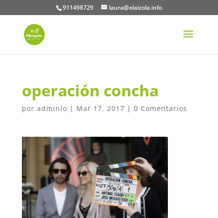
911498729
laura@olaizola.info
operación concha
por
adminlo
|
Mar 17, 2017
|
0 Comentarios