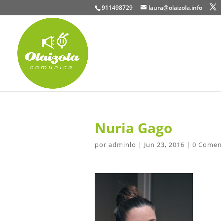
911498729
laura@olaizola.info
Nuria Gago
por
adminlo
|
Jun 23, 2016
|
0 Comen