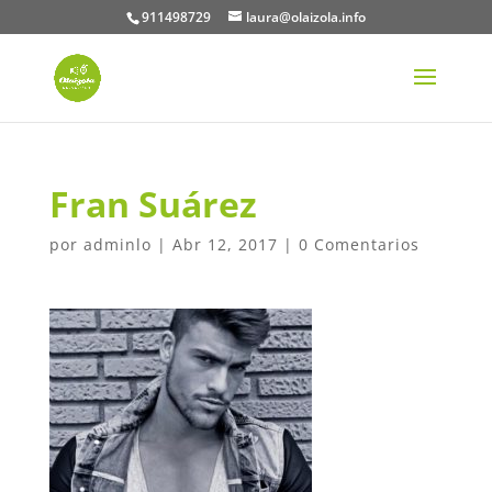
911498729
laura@olaizola.info
Fran Suárez
por
adminlo
|
Abr 12, 2017
|
0 Comentarios