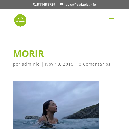
911498729
laura@olaizola.info
MORIR
por
adminlo
|
Nov 10, 2016
|
0 Comentarios