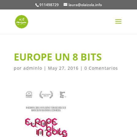
911498729
laura@olaizola.info
EUROPE UN 8 BITS
por
adminlo
|
May 27, 2016
|
0 Comentarios