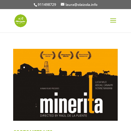
911498729
laura@olaizola.info