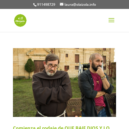
911498729
laura@olaizola.info
Comienza el rodaje de QUE BAJE DIOS Y LO