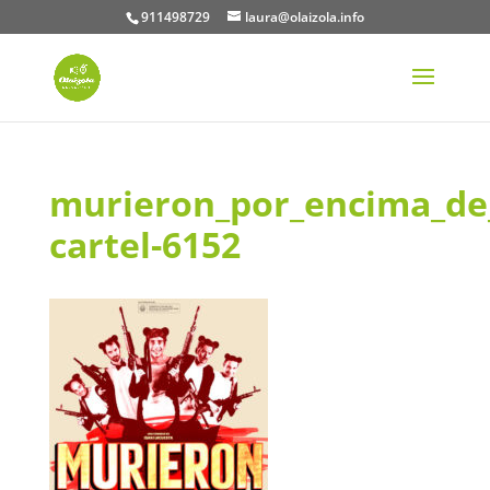
911498729
laura@olaizola.info
murieron_por_encima_de_
cartel-6152