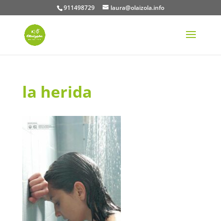
911498729
laura@olaizola.info
la herida