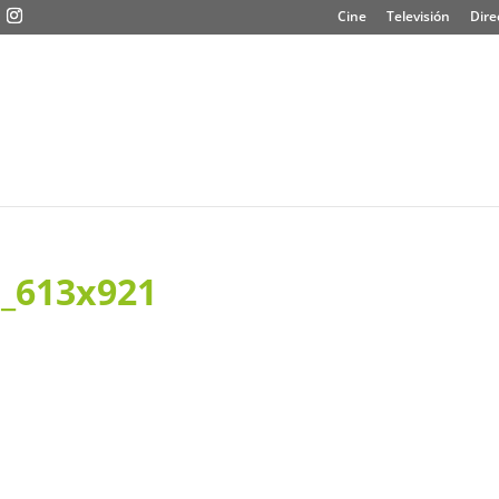
Cine
Televisión
Dire
_613x921