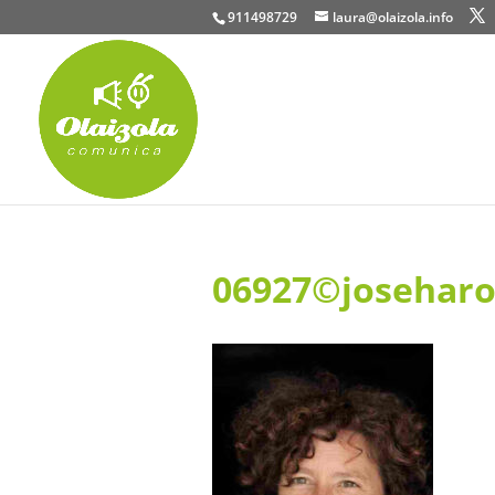
911498729
laura@olaizola.info
06927©joseharo