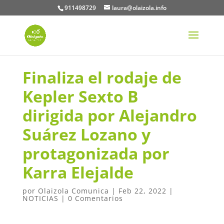
911498729
laura@olaizola.info
Finaliza el rodaje de
Kepler Sexto B
dirigida por Alejandro
Suárez Lozano y
protagonizada por
Karra Elejalde
por
Olaizola Comunica
|
Feb 22, 2022
|
NOTICIAS
|
0 Comentarios