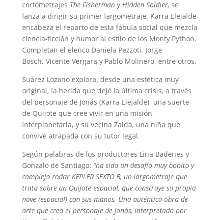
cortometrajes
The Fisherman
y
Hidden Soldier,
se
lanza a dirigir su primer largometraje.
Karra Elejalde
encabeza el reparto de esta fábula social que mezcla
ciencia-ficción y humor al estilo de los Monty Python.
Completan el elenco Daniela Pezzoti, Jorge
Bosch, Vicente Vergara y Pablo Molinero, entre otros.
Suárez Lozano explora, desde una estética muy
original, la herida que dejó la última crisis, a través
del personaje de Jonás (Karra Elejalde), una suerte
de Quijote que cree vivir en una misión
interplanetaria, y su vecina Zaida, una niña que
convive atrapada con su tutor legal.
Según palabras de los productores Lina Badenes y
Gonzalo de Santiago:
“ha sido un desafío muy bonito y
complejo rodar KEPLER SEXTO B, un largometraje que
trata sobre un Quijote espacial, que construye su propia
nave (espacial) con sus manos. Una auténtica obra de
arte que crea el personaje de Jonás, interpretado por