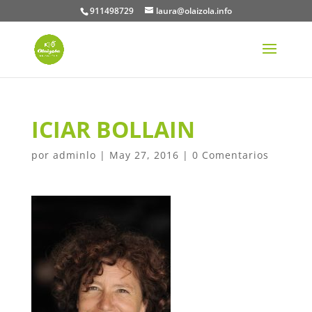
911498729
laura@olaizola.info
ICIAR BOLLAIN
por
adminlo
|
May 27, 2016
|
0 Comentarios