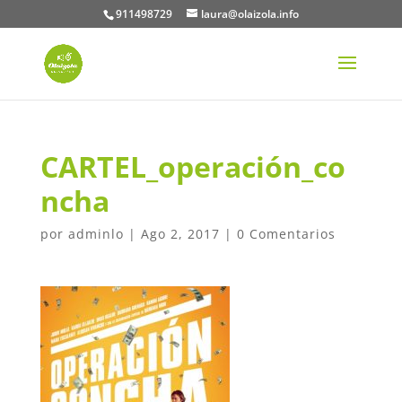
911498729
laura@olaizola.info
CARTEL_operación_co
ncha
por
adminlo
|
Ago 2, 2017
|
0 Comentarios